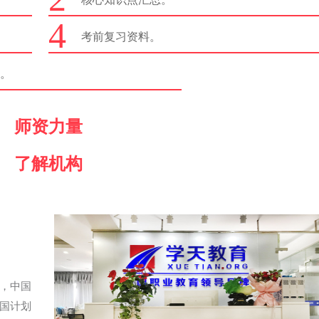
4
考前复习资料。
籍。
师资力量
了解机构
，中国
国计划